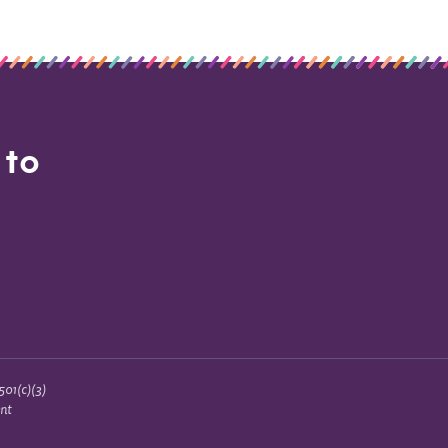
 to
501(c)(3)
ent