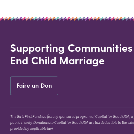
Supporting Communities
End Child Marriage
Faire un Don
The Girls First Fund is a fiscally sponsored program of Capital for Good USA, a 
public charity. Donations to Capital for Good USA are tax deductible to the ext
provided by applicable law.