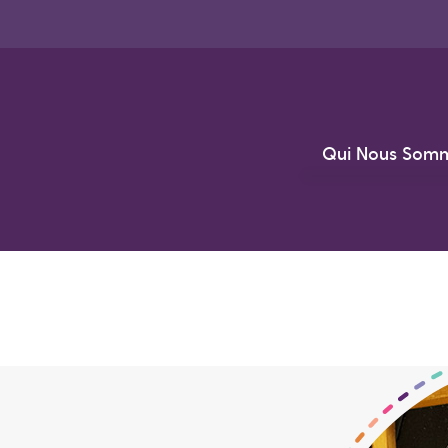
Qui Nous Som
À Propos de N
Notre Équip
Q&R